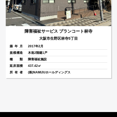
障害福祉サービス プランコート林寺
大阪市生野区林寺5丁目
築年月
2017年2月
規模構造
木造2階建1戸
種類
障害福祉施設
延床面積
437.42㎡
所有者
(株)NAMIJUホールディングス