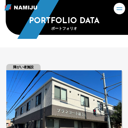
保有資産データ
BOUT US
取得資産の実例（リスト）
PORTFOLIO DATA
AMIJUについて
ポートフォリオ
CONTACT
USINESS
お問合わせ
業紹介
COMPANY
社案内
障がい者施設
社概要
ループ情報
革