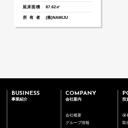
延床面積
87.62㎡
所有者
(株)NAMIJU
BUSINESS
COMPANY
P
事業紹介
会社案内
投
会社概要
保
グループ情報
取