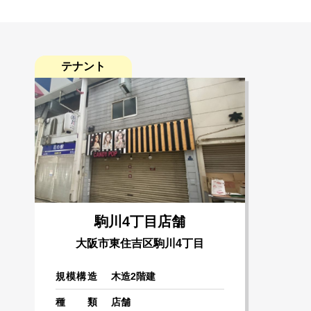
COMPANY
会社案内
テナント
会社概要
グループ情報
沿革
駒川4丁目店舗
大阪市東住吉区駒川4丁目
規模構造
木造2階建
種類
店舗