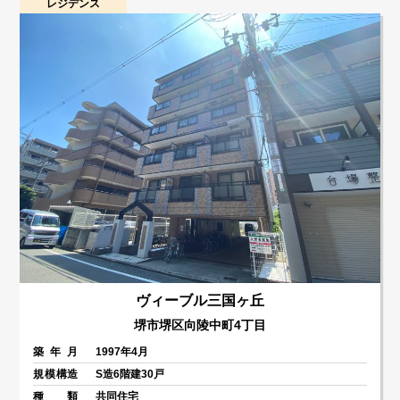
レジデンス
ヴィーブル三国ヶ丘
堺市堺区向陵中町4丁目
築年月
1997年4月
規模構造
S造6階建30戸
種類
共同住宅