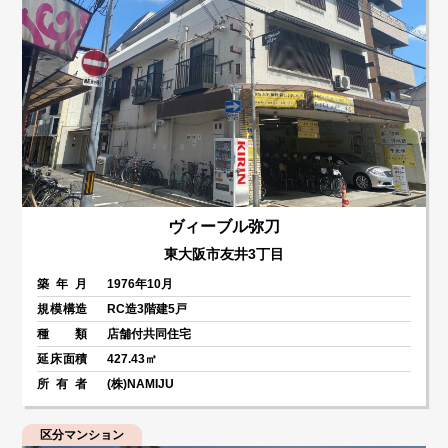
ヴィーブル弥刀
東大阪市友井3丁目
築年月
1976年10月
規模構造
RC造3階建5戸
種類
店舗付共同住宅
延床面積
427.43㎡
所有者
(株)NAMIJU
区分マンション