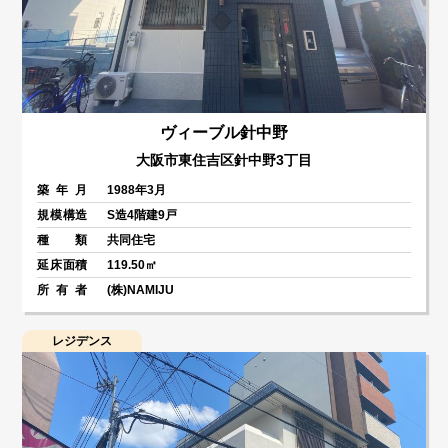
ヴィーブル針中野
大阪市東住吉区針中野3丁目
築年月
1988年3月
規模構造
S造4階建9戸
種類
共同住宅
延床面積
119.50㎡
所有者
(株)NAMIJU
レジデンス