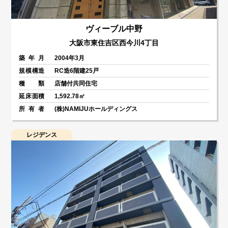
ヴィーブル中野
大阪市東住吉区西今川4丁目
築年月
2004年3月
規模構造
RC造6階建25戸
種類
店舗付共同住宅
延床面積
1,592.78㎡
所有者
(株)NAMIJUホールディングス
レジデンス