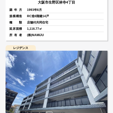
大阪市生野区林寺4丁目
築年月
1993年6月
規模構造
RC造6階建14戸
種類
店舗付共同住宅
延床面積
1,116.77㎡
所有者
(株)NAMIJU
レジデンス