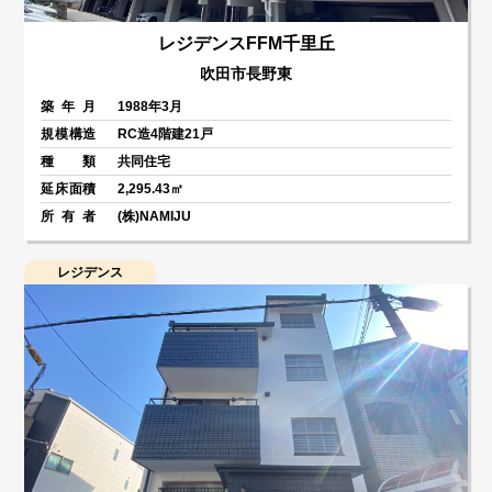
レジデンスFFM千里丘
吹田市長野東
築年月
1988年3月
規模構造
RC造4階建21戸
種類
共同住宅
延床面積
2,295.43㎡
所有者
(株)NAMIJU
レジデンス