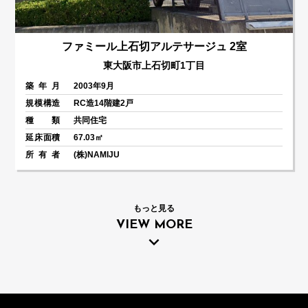
ファミール上石切アルテサージュ 2室
東大阪市上石切町1丁目
築年月
2003年9月
規模構造
RC造14階建2戸
種類
共同住宅
延床面積
67.03㎡
所有者
(株)NAMIJU
もっと見る
VIEW MORE