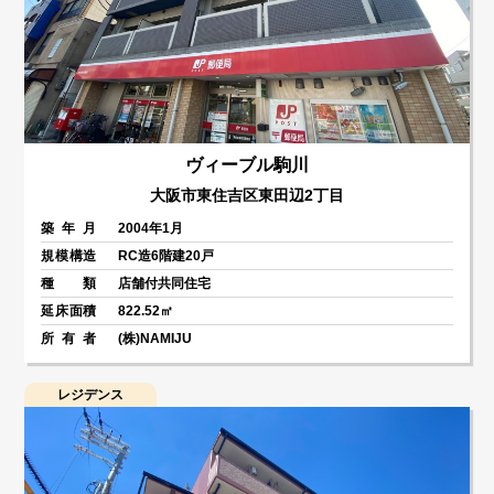
ヴィーブル駒川
大阪市東住吉区東田辺2丁目
築年月
2004年1月
規模構造
RC造6階建20戸
種類
店舗付共同住宅
延床面積
822.52㎡
所有者
(株)NAMIJU
レジデンス