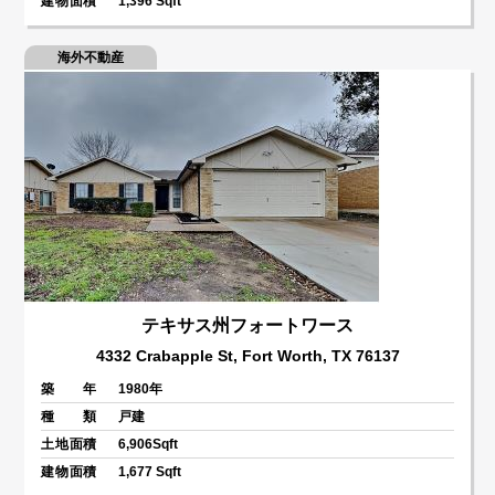
建物面積
1,396 Sqft
海外不動産
テキサス州フォートワース
4332 Crabapple St, Fort Worth, TX 76137
築 年
1980年
種 類
戸建
土地面積
6,906Sqft
建物面積
1,677 Sqft