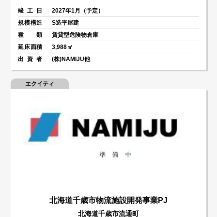
竣 工 日
2027年1月（予定）
規模構造
S造平屋建
種類
賃貸型危険物倉庫
延床面積
3,988㎡
出資者
(株)NAMIJU他
エクイティ
北海道千歳市物流施設開発事業PJ
北海道千歳市流通町