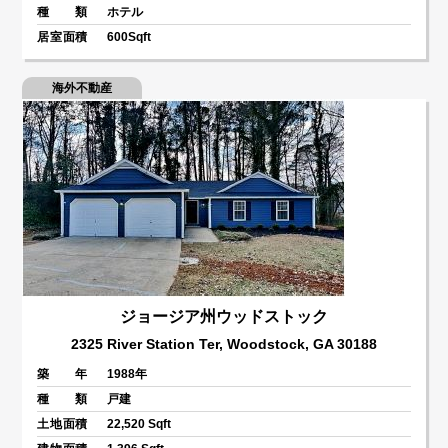
種 類
ホテル
居室面積
600Sqft
海外不動産
ジョージア州ウッドストック
2325 River Station Ter, Woodstock, GA 30188
築 年
1988年
種 類
戸建
土地面積
22,520 Sqft