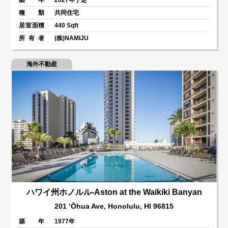
種 類
共同住宅
居室面積
440 Sqft
所 有 者
(株)NAMIJU
海外不動産
ハワイ州ホノルル-Aston at the Waikiki Banyan
201 ʻŌhua Ave, Honolulu, HI 96815
築 年
1977年