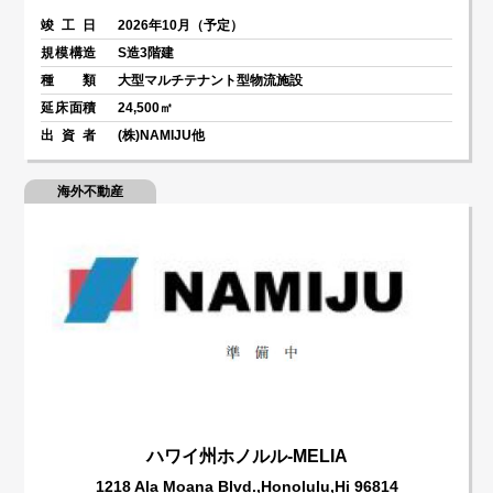
竣 工 日
2026年10月（予定）
規模構造
S造3階建
種類
大型マルチテナント型物流施設
延床面積
24,500㎡
出資者
(株)NAMIJU他
海外不動産
ハワイ州ホノルル-MELIA
1218 Ala Moana Blvd.,Honolulu,Hi 96814