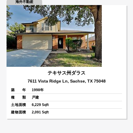
海外不動産
テキサス州ダラス
7611 Vista Ridge Ln, Sachse, TX 75048
築 年
1998年
種 類
戸建
土地面積
6,229 Sqft
建物面積
2,091 Sqft