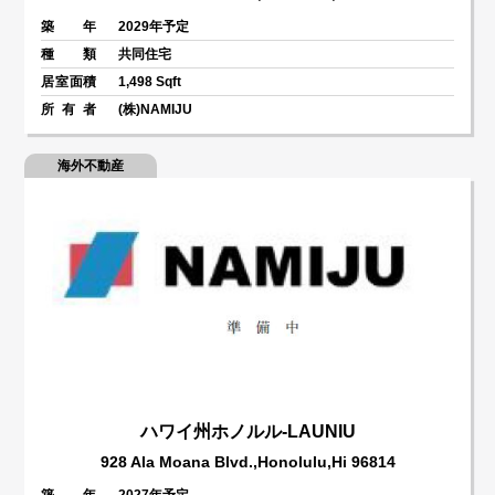
築 年
2029年予定
種 類
共同住宅
居室面積
1,498 Sqft
所 有 者
(株)NAMIJU
海外不動産
ハワイ州ホノルル-LAUNIU
928 Ala Moana Blvd.,Honolulu,Hi 96814
築 年
2027年予定